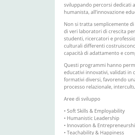
sviluppando percorsi dedicati all
humanista, all’innovazione educa
Non si tratta semplicemente d
di veri laboratori di crescita pe
studenti, ricercatori e professi
culturali differenti costruisco
capacità di adattamento e compe
Questi programmi hanno perme
educativi innovativi, validati i
formativi diversi, favorendo un
processo relazionale, intercult
Aree di sviluppo
• Soft Skills & Employability
• Humanistic Leadership
• Innovation & Entrepreneursh
• Teachability & Happiness