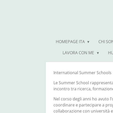
Vai
al
contenuto
principale
HOMEPAGE ITA
CHI S
LAVORA CON ME
HU
International Summer Schools
Le Summer School rappresentan
incontro tra ricerca, formazion
Nel corso degli anni ho avuto l
coordinare e partecipare a pro
collaborazione con università 