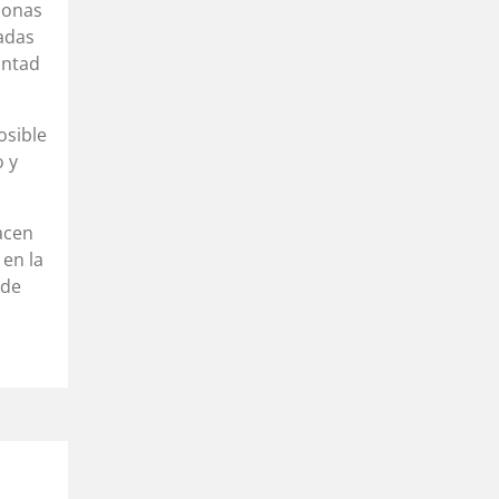
rsonas
radas
untad
osible
o y
acen
 en la
 de