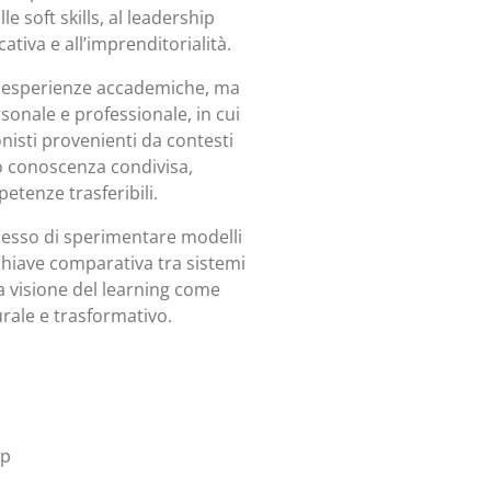
e soft skills, al leadership
tiva e all’imprenditorialità.
i esperienze accademiche, ma
rsonale e professionale, in cui
onisti provenienti da contesti
no conoscenza condivisa,
tenze trasferibili.
sso di sperimentare modelli
n chiave comparativa tra sistemi
a visione del learning come
urale e trasformativo.
ip