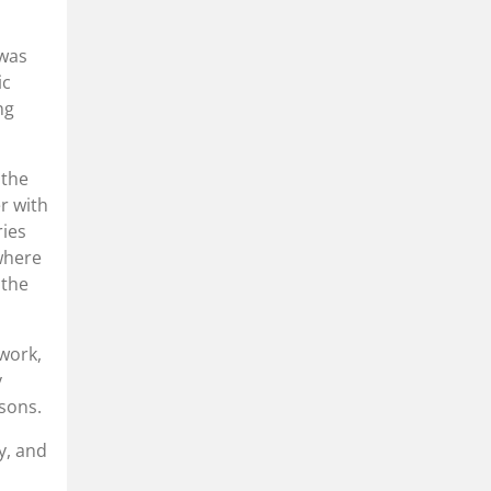
was
ic
ng
 the
r with
ries
where
 the
work,
y
ssons.
y, and