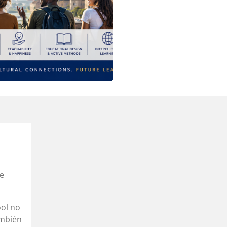
ue
ol no
ambién