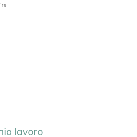
Tre
mio lavoro