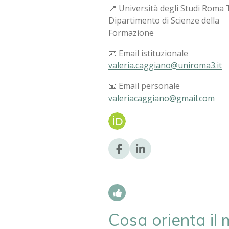
📍 Università degli Studi Roma 
Dipartimento di Scienze della
Formazione
📧 Email istituzionale
valeria.caggiano@uniroma3.it
📧 Email personale
valeriacaggiano@gmail.com
F
L
a
i
c
n
e
k
b
e
o
d
o
I
Cosa orienta il 
k
n