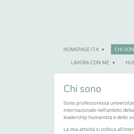
Vai
al
contenuto
principale
HOMEPAGE ITA
CHI SO
LAVORA CON ME
HUM
Chi sono
Sono professoressa universitari
internazionale nell’ambito della
leadership humanista e dello svi
La mia attività si colloca all’int