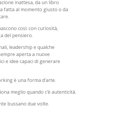
azione inattesa, da un libro
a fatta al momento giusto o da
tare.
ascono così: con curiosità,
za del pensiero.
nali, leadership e qualche
o sempre aperta a nuove
ci e idee capaci di generare
orking è una forma d’arte.
ona meglio quando c’è autenticità.
ente bussano due volte.